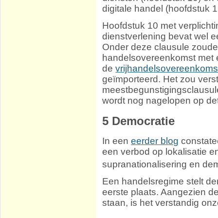
digitale handel (hoofdstuk 1
Hoofdstuk 10 met verplicht
dienstverlening bevat wel 
Onder deze clausule zouden
handelsovereenkomst met e
de
vrijhandelsovereenkoms
geïmporteerd. Het zou verst
meestbegunstigingsclausule
wordt nog nagelopen op deta
5
Democratie
In een
eerder blog
constatee
een verbod op lokalisatie e
supranationalisering en de
Een handelsregime stelt de
eerste plaats. Aangezien d
staan, is het verstandig onz