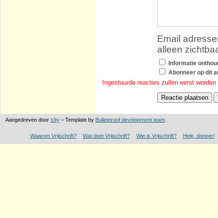
Email adressen
alleen zichtba
Informatie ontho
Abonneer op dit ar
Ingestuurde reacties zullen eerst worden
Aangedreven door
s9y
– Template by
Bulletproof development team
.
Waarom Vrijschrift?
Wat doet Vrijschrift?
Wie is Vrijschrift?
Help, doneer!