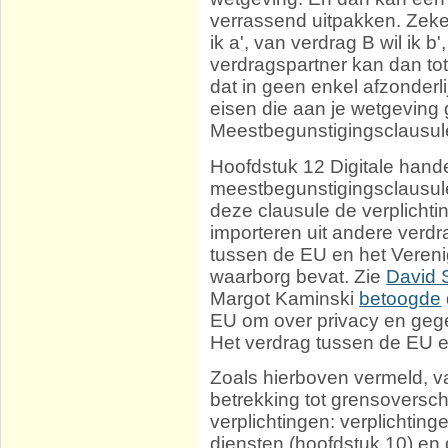
verrassend uitpakken. Zeker
ik a', van verdrag B wil ik b'
verdragspartner kan dan t
dat in geen enkel afzonderli
eisen die aan je wetgeving
Meestbegunstigingsclausules
Hoofdstuk 12 Digitale hand
meestbegunstigingsclausule
deze clausule de verplich
importeren uit andere verd
tussen de EU en het Vereni
waarborg bevat. Zie
David 
Margot Kaminski
betoogde
EU om over privacy en geg
Het verdrag tussen de EU en
Zoals hierboven vermeld, 
betrekking tot grensoversc
verplichtingen: verplichtin
diensten (hoofdstuk 10) en 