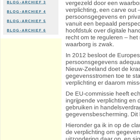
vergezeld door een waarbor
BLOG-ARCHIEF 3
verplichting, een carve out
BLOG-ARCHIEF 4
persoonsgegevens en privacy
BLOG-ARCHIEF 5
vanuit een bepaald perspec
hoofdstuk over digitale han
BLOG-ARCHIEF 6
recht om te reguleren – he
waarborg is zwak.
In 2012 besloot de Europe
persoonsgegevens adequaat
Nieuw-Zeeland doet de krac
gegevensstromen toe te sta
verplichting er daarom miss
De EU-commissie heeft echt
ingrijpende verplichting en
gebruiken in handelsverdr
gegevensbescherming. Dit li
Hieronder ga ik in op de cla
de verplichting om gegeven
uitzondering daar op, en si