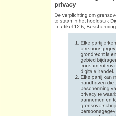
privacy
De verplichting om grenso
te staan in het hoofdstuk D
in artikel 12.5, Beschermi
Elke partij erk
persoonsgegeve
grondrecht is e
gebied bijdrage
consumentenver
digitale handel.
Elke partij kan
handhaven die 
bescherming v
privacy te waar
aannemen en to
grensoverschrij
persoonsgegeve