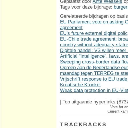
Geplaatst door
Ante Wessels
o
Tags voor deze bijdrage:
burger
Gerelateerde bijdragen op basis
EU Parliament vote on asking Co
agreement
EU's future external digital poli
EU-Chile trade agreement: broa
country without adequacy statu
Digitale handel: VS willen meer
Artificial "intelligence", laws, 
Sweeping cross-border data fl
Oproep aan de Nederlandse eur
maandag tegen TERREG te st
Vrijschrift response to EU trade
Kroatische Kronkel
Weak data protection in EU-Vi
|
Top uitgaande hyperlinks
(873
Vote for ar
Current karm
TRACKBACKS