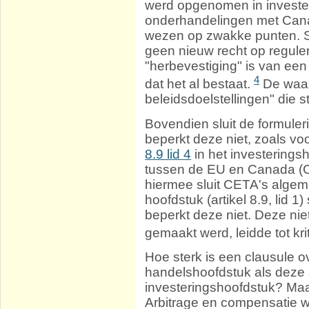
werd opgenomen in invester
onderhandelingen met Can
wezen op zwakke punten. S
geen nieuw recht op reguler
"herbevestiging" is van e
4
dat het al bestaat.
De waar
beleidsdoelstellingen" die s
Bovendien sluit de formule
beperkt deze niet, zoals v
8.9 lid 4
in het investerings
tussen de EU en Canada (CE
hiermee sluit CETA's algeme
hoofdstuk (artikel 8.9, lid 1
beperkt deze niet. Deze niet
gemaakt werd, leidde tot kri
Hoe sterk is een clausule o
handelshoofdstuk als deze
investeringshoofdstuk? Maa
Arbitrage en compensatie 