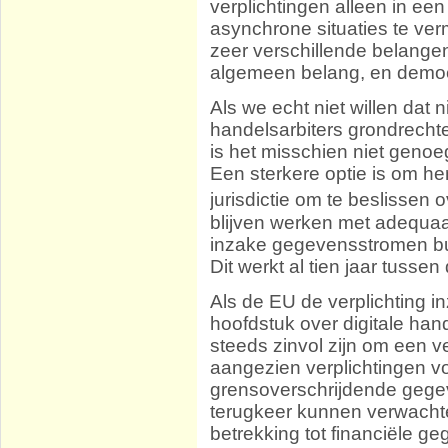
verplichtingen alleen in een 
asynchrone situaties te ver
zeer verschillende belangen
algemeen belang, en democ
Als we echt niet willen dat
handelsarbiters grondrecht
is het misschien niet genoe
Een sterkere optie is om he
jurisdictie om te beslissen o
blijven werken met adequaa
inzake gegevensstromen bu
Dit werkt al tien jaar tuss
Als de EU de verplichting 
hoofdstuk over digitale ha
steeds zinvol zijn om een ​​
aangezien verplichtingen v
grensoverschrijdende gege
terugkeer kunnen verwachte
betrekking tot financiële g