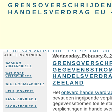
GRENSOVERSCHRIJDEN
HANDELSVERDRAG EU 
BLOG VAN VRIJSCHRIFT / SCRIPTUMLIBRE
Wednesday, February 8. 
ACHTERGRONDEN
GRENSOVERSCHR
WAAROM
VRIJSCHRIFT?
GEGEVENSSTROM
WAT DOET
HANDELSVERDRAG
VRIJSCHRIFT?
ZEELAND
WIE IS VRIJSCHRIFT?
Het
ontwerp handelsverdra
HELP, DONEER!
bevat een ingrijpende verp
BLOG-ARCHIEF 1
gegevensstromen toe te sta
BLOG-ARCHIEF 2
verplichtingen in handelsve