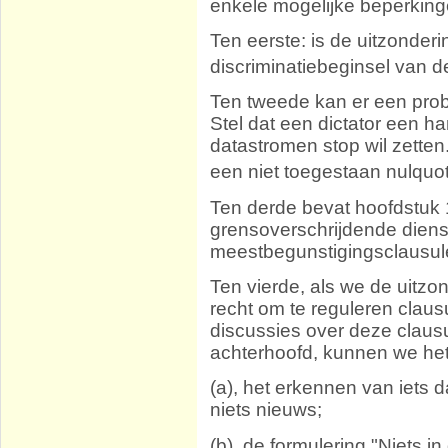
enkele mogelijke beperkin
Ten eerste: is de uitzonder
discriminatiebeginsel van
Ten tweede kan er een pro
Stel dat een dictator een 
datastromen stop wil zetten
een niet toegestaan ​​nulqu
Ten derde bevat hoofdstuk 
grensoverschrijdende diens
meestbegunstigingsclausule
Ten vierde, als we de uitzo
recht om te reguleren clau
discussies over deze clausu
achterhoofd, kunnen we he
(a), het erkennen van iets d
niets nieuws;
(b), de formulering "Niets 