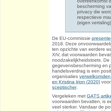
overeenkomst d
bescherming v
privacy die wor
respectieve maa
(eigen vertaling
De EU-commissie
presente
2018. Deze onvoorwaardelij
ten opzichte van eerdere w
XIV, dat voorwaarden beva
noodzakelijkheidstoets. De
gegevensbescherming en pr
handelsverdrag is een posi
organisaties
verwelkomden h
en Kristina Irion (2020)
voor
sceptischer
.
Vergeleken met
GATS artik
voorwaarden bevatten, is 
veel sterker. Vandaar de pos