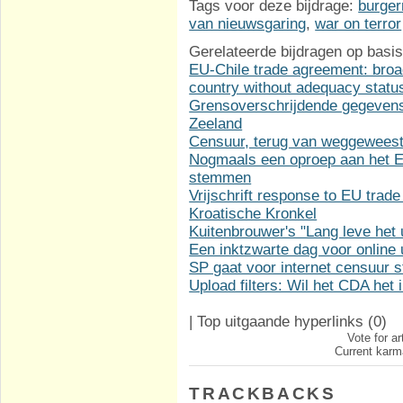
Tags voor deze bijdrage:
burger
van nieuwsgaring
,
war on terror
Gerelateerde bijdragen op basis
EU-Chile trade agreement: broa
country without adequacy statu
Grensoverschrijdende gegevens
Zeeland
Censuur, terug van weggewees
Nogmaals een oproep aan het Eu
stemmen
Vrijschrift response to EU trade
Kroatische Kronkel
Kuitenbrouwer's "Lang leve het u
Een inktzwarte dag voor online u
SP gaat voor internet censuur
Upload filters: Wil het CDA het
|
Top uitgaande hyperlinks
(0)
Vote for ar
Current karma
TRACKBACKS