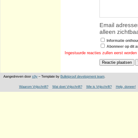
Email adressen
alleen zichtba
Informatie ontho
Abonneer op dit ar
Ingestuurde reacties zullen eerst worden
Aangedreven door
s9y
– Template by
Bulletproof development team
.
Waarom Vrijschrift?
Wat doet Vrijschrift?
Wie is Vrijschrift?
Help, doneer!