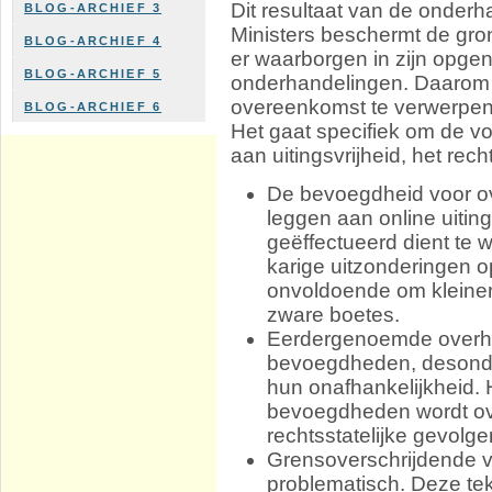
Dit resultaat van de onder
BLOG-ARCHIEF 3
Ministers beschermt de gr
BLOG-ARCHIEF 4
er waarborgen in zijn opge
BLOG-ARCHIEF 5
onderhandelingen. Daarom 
overeenkomst te verwerpen
BLOG-ARCHIEF 6
Het gaat specifiek om de vo
aan uitingsvrijheid, het rec
De bevoegdheid voor o
leggen aan online uitin
geëffectueerd dient te 
karige uitzonderingen o
onvoldoende om kleiner
zware boetes.
Eerdergenoemde overh
bevoegdheden, desond
hun onafhankelijkheid.
bevoegdheden wordt ove
rechtsstatelijke gevolge
Grensoverschrijdende ve
problematisch. Deze tek