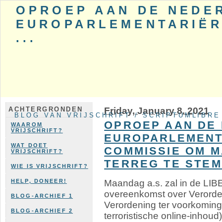
OPROEP AAN DE NEDE
EUROPARLEMENTARIËRS
...
Friday, January 8. 2021
ACHTERGRONDEN
BLOG VAN VRIJSCHRIFT / SCRIPTUMLIBRE
OPROEP AAN DE
WAAROM
VRIJSCHRIFT?
EUROPARLEMENTA
WAT DOET
COMMISSIE OM 
VRIJSCHRIFT?
TERREG TE STE
WIE IS VRIJSCHRIFT?
Maandag a.s. zal in de LIB
HELP, DONEER!
overeenkomst over Verorde
BLOG-ARCHIEF 1
Verordening ter voorkoming
BLOG-ARCHIEF 2
terroristische online-inhou