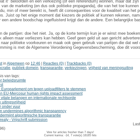
t it" beloofden en een verkiezing (of een referendum) wonnen, maar dat zijn 
al van de marketing (en dus ook politieke propaganda), die van het toe kunnen
u, min of meer bereikt is, heeft dit consequenties voor de kwaliteit van het p
. Juist op het enige moment dat kiezers de politiek af kunnen rekenen, namel
 een andere boodschap ingefluisterd krijgt dan de andere. Een belangrijke ba
de partijen: doe het niet. Ja, op de korte termijn kun je er winst mee boeken.
jk alleen maar verliezers kan hebben. Geef geen geld uit aan gericht advert
 naar politieke voorkeuren en maak ook geen gebruik van partijen die dat wel 
temming is met de Algemene Verordening Gegevensbescherming, doe dit voora
st
in
Algemeen
op
12:46
|
Reacties (0)
|
Trackbacks (0)
cratie
,
publiek domein
,
transparantie
,
verkiezingen
,
vrijheid van meningsuiting
is van tags:
er beleidsruimte
st
Europarlement om tegen uploadfilters te stemmen
n in EU-Mercosur human rights impact assessment
itale belangen en internationale rechtsorde
 uitingsvrijheid
r onder vuur
n undermines algorithmic transparency
ermijnt algoritmische transparantie
aty - Vrijschrift submission
Last
96)
Vote for articles fresher than 7 days!
Current karma: -14, 7 vote(s)
16165 hits