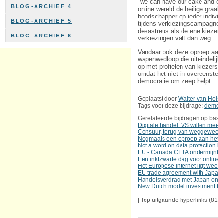
"we can have our cake and ea
BLOG-ARCHIEF 4
online wereld de heilige gra
boodschapper op ieder individ
BLOG-ARCHIEF 5
tijdens verkiezingscampagnes
desastreus als de ene kiezer
BLOG-ARCHIEF 6
verkiezingen valt dan weg.
Vandaar ook deze oproep aan 
wapenwedloop die uiteindeli
op met profielen van kiezers
omdat het niet in overeens
democratie om zeep helpt.
Geplaatst door
Walter van Hol
Tags voor deze bijdrage:
demo
Gerelateerde bijdragen op bas
Digitale handel: VS willen me
Censuur, terug van weggewee
Nogmaals een oproep aan het 
Not a word on data protectio
EU - Canada CETA ondermijnt v
Een inktzwarte dag voor online
Het Europese internet ligt wee
EU trade agreement with Japa
Handelsverdrag met Japan ond
New Dutch model investment tre
|
Top uitgaande hyperlinks
(81