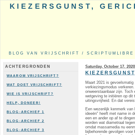
KIEZERSGUNST, GERI
BLOG VAN VRIJSCHRIFT / SCRIPTUMLIBRE
Saturday, October 17. 202
ACHTERGRONDEN
KIEZERSGUNST
WAAROM VRIJSCHRIFT?
Maart 2021 is gevoelsmatig n
WAT DOET VRIJSCHRIFT?
verkiezingsmodus verkeren. 
onweerstaanbaar zijn. Toch 
WIE IS VRIJSCHRIFT?
wetgeving te initiëren op dit
uitingsvrijheid. En dat vereis
HELP, DONEER!
Een wezenlijk kenmerk van h
BLOG-ARCHIEF 1
ideeën" heeft met name in de
een en ander op af te dingen, 
BLOG-ARCHIEF 2
worden wat diametraal tegen
omdat massamedia nu eenmaal
BLOG-ARCHIEF 3
bijbehorende gevolgen voor he