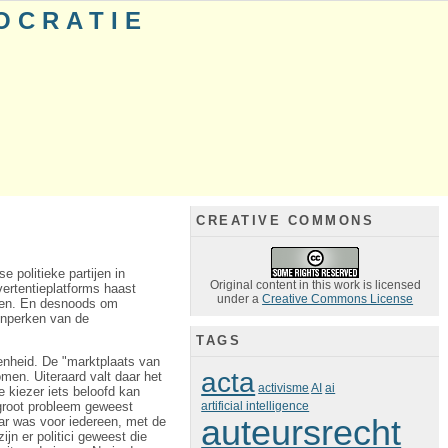
OCRATIE
CREATIVE COMMONS
 politieke partijen in
Original content in this work is licensed
ertentieplatforms haast
under a
Creative Commons License
 doen. En desnoods om
 inperken van de
TAGS
enheid. De "marktplaats van
acta
men. Uiteraard valt daar het
activisme
AI
ai
ne kiezer iets beloofd kan
 groot probleem geweest
artificial intelligence
auteursrecht
ar was voor iedereen, met de
ijn er politici geweest die