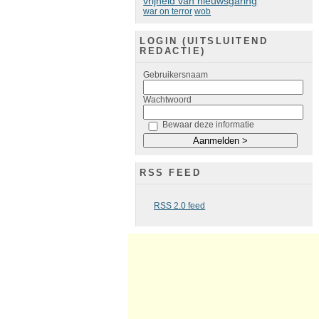
vrijheid van nieuwsgaring
war on terror
wob
LOGIN (UITSLUITEND
REDACTIE)
Gebruikersnaam
Wachtwoord
Bewaar deze informatie
RSS FEED
RSS 2.0 feed