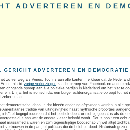
CHT ADVERTEREN EN DEM
0
, GERICHT ADVERTEREN EN DEMOCRATIE
et zo ver weg als Venus. Toch is aan alle kanten merkbaar dat de Nederlandse
En net als bij
vorige verkiezingen
zal de lokroep van Facebook en andere adv
een dringende oproep aan álle politieke partijen in Nederland om het niet te
 terrein. En ja, het is ironisch dat een burgerrechtenorganisatie oproept tot het
t zeker uitleg.
et democratische ideaal is dat ideeën onderling afgewogen worden in alle op
 Amerikaanse traditie van uitingsvrijheid haast mythische proporties aangeno
intuïtief begrijpt iedereen dat het politiek debat er niet bij gebaat is als de e
overgesteld is aan wat de andere kiezer beloofd wordt. Dat is nooit een echt
 massamedia waren en zo'n tegenstrijdige boodschap vrijwel altijd zichtba
t vertrouwen in de partij of politicus die de beloftes deed. Historisch gezien z