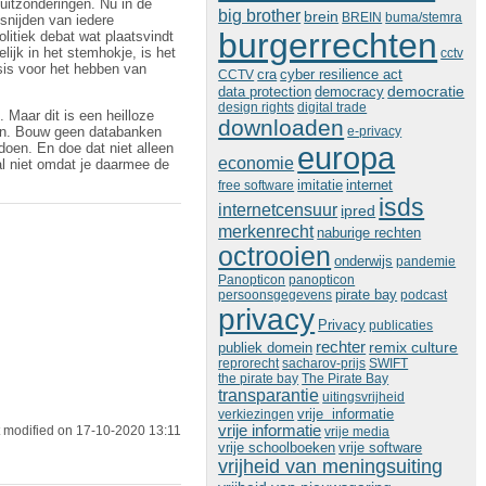
uitzonderingen. Nu in de
big brother
brein
BREIN
buma/stemra
 snijden van iedere
burgerrechten
olitiek debat wat plaatsvindt
ijk in het stemhokje, is het
cctv
sis voor het hebben van
cra
cyber resilience act
CCTV
democratie
data protection
democracy
design rights
digital trade
 Maar dit is een heilloze
downloaden
e-privacy
eren. Bouw geen databanken
doen. En doe dat niet alleen
europa
economie
l niet omdat je daarmee de
imitatie
free software
internet
isds
internetcensuur
ipred
merkenrecht
naburige rechten
octrooien
onderwijs
pandemie
Panopticon
panopticon
persoonsgegevens
pirate bay
podcast
privacy
Privacy
publicaties
rechter
remix culture
publiek domein
reprorecht
sacharov-prijs
SWIFT
the pirate bay
The Pirate Bay
transparantie
uitingsvrijheid
vrije informatie
verkiezingen
vrije informatie
 modified on 17-10-2020 13:11
vrije media
vrije schoolboeken
vrije software
vrijheid van meningsuiting