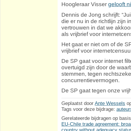
Hoogleraar Visser
gelooft n
Dennis de Jong schrijft: “J
die er nu in de richtlijn zi
vertrouwen in dat we akkoo
als vrijbrief voor internetcen
Het gaat er niet om of de SP 
vrijbrief voor internetcensu
De SP gaat voor internet fil
overtuigd zijn door de waa
stemmen, tegen rechtszeke
concurrentievermogen.
De SP gaat tegen onze vri
Geplaatst door
Ante Wessels
o
Tags voor deze bijdrage:
auteur
Gerelateerde bijdragen op basis
EU-Chile trade agreement: broa
country without adequacy statu