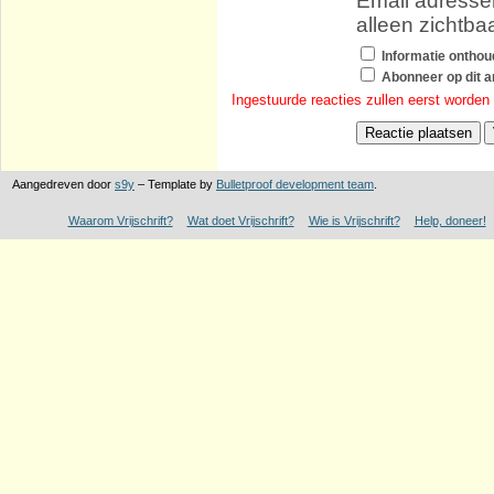
Email adressen
alleen zichtba
Informatie ontho
Abonneer op dit ar
Ingestuurde reacties zullen eerst worden
Aangedreven door
s9y
– Template by
Bulletproof development team
.
Waarom Vrijschrift?
Wat doet Vrijschrift?
Wie is Vrijschrift?
Help, doneer!