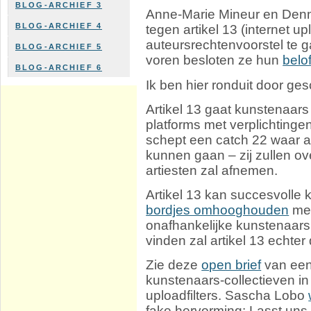
BLOG-ARCHIEF 3
Anne-Marie Mineur en Den
BLOG-ARCHIEF 4
tegen artikel 13 (internet upl
auteursrechtenvoorstel te 
BLOG-ARCHIEF 5
voren besloten ze hun
belo
BLOG-ARCHIEF 6
Ik ben hier ronduit door ges
Artikel 13 gaat kunstenaars 
platforms met verplichtinge
schept een catch 22 waar a
kunnen gaan – zij zullen ov
artiesten zal afnemen.
Artikel 13 kan succesvolle 
bordjes omhooghouden
met
onafhankelijke kunstenaars
vinden zal artikel 13 echter
Zie deze
open brief
van een
kunstenaars-collectieven in
uploadfilters. Sascha Lobo
fake hervorming: Lasst uns