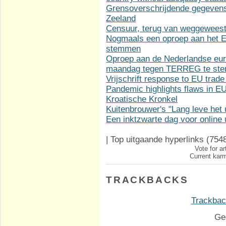
Grensoverschrijdende gegevens
Zeeland
Censuur, terug van weggewees
Nogmaals een oproep aan het Eu
stemmen
Oproep aan de Nederlandse eur
maandag tegen TERREG te st
Vrijschrift response to EU trade
Pandemic highlights flaws in 
Kroatische Kronkel
Kuitenbrouwer's "Lang leve het u
Een inktzwarte dag voor online u
|
Top uitgaande hyperlinks
(754
Vote for ar
Current karm
TRACKBACKS
Trackback
Ge